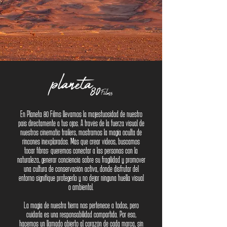
En Planeta 80 Films llevamos la majestuosidad de nuestro
país directamente a tus ojos. A través de la fuerza visual de
nuestros cinematic trailers, mostramos la magia oculta de
rincones inexplorados. Más que crear videos, buscamos
tocar fibras: queremos conectar a las personas con la
naturaleza, generar conciencia sobre su fragilidad y promover
una cultura de conservación activa, donde disfrutar del
entorno signifique protegerlo y no dejar ninguna huella visual
o ambiental.
​La magia de nuestra tierra nos pertenece a todos, pero
cuidarla es una responsabilidad compartida. Por eso,
hacemos un llamado abierto al corazón de cada marca, sin