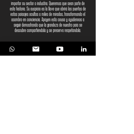
importar su sector o industria. Queremos que sean parte de
esta historia. Su auspicio es la llave que abrirá las puertas de
estos paisajes ocultos a miles de miradas, transformando el
asombro en conciencia. Apoyen esta causa y ayúdennos a
seguir demostrando que la grandeza de nuestro país se
descubre compartiéndola y se preserva respetándola.